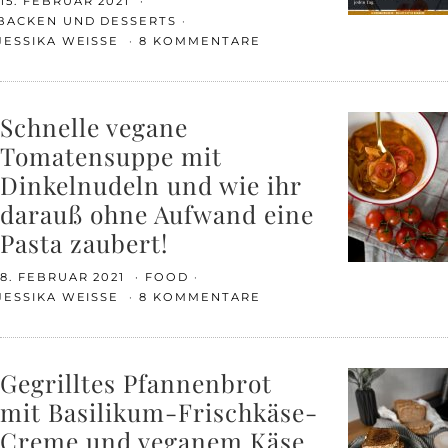
15. FEBRUAR 2021
BACKEN UND DESSERTS
JESSIKA WEISSE
8 KOMMENTARE
Schnelle vegane
Tomatensuppe mit
Dinkelnudeln und wie ihr
darauß ohne Aufwand eine
Pasta zaubert!
8. FEBRUAR 2021
FOOD
JESSIKA WEISSE
8 KOMMENTARE
Gegrilltes Pfannenbrot
mit Basilikum-Frischkäse-
Creme und veganem Käse