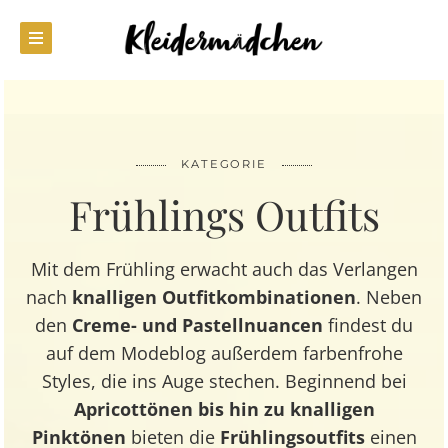
KATEGORIE
Frühlings Outfits
Mit dem Frühling erwacht auch das Verlangen
nach
knalligen Outfitkombinationen
. Neben
den
Creme- und Pastellnuancen
findest du
auf dem
Modeblog
außerdem farbenfrohe
Styles, die ins Auge stechen. Beginnend bei
Apricottönen bis hin zu knalligen
Pinktönen
bieten die
Frühlingsoutfits
einen