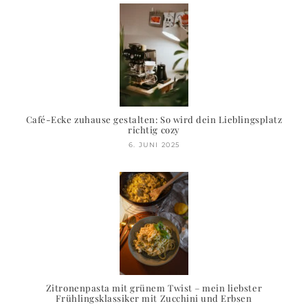
Café-Ecke zuhause gestalten: So wird dein Lieblingsplatz
richtig cozy
6. JUNI 2025
Zitronenpasta mit grünem Twist – mein liebster
Frühlingsklassiker mit Zucchini und Erbsen