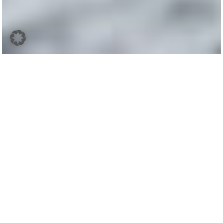
Affiliate-Links ⓘ
Inhaltsverzeichnis
Karierte Muster gehören zum
Herbst/Winter
einfach dazu!
Sie verleihen der grauen Tristesse etwas mehr Pep. Möchte
man einen
Basic Style
auffrischen, dann sind
Karomuster
definitiv eine sehr gute Möglichkeit.
In meinem heutigen
Winter Outfit
habe ich genau das