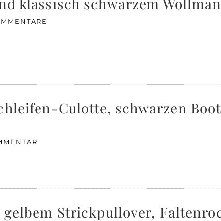
und klassisch schwarzem Wollman
OMMENTARE
chleifen-Culotte, schwarzen Boo
OMMENTAR
t gelbem Strickpullover, Faltenro