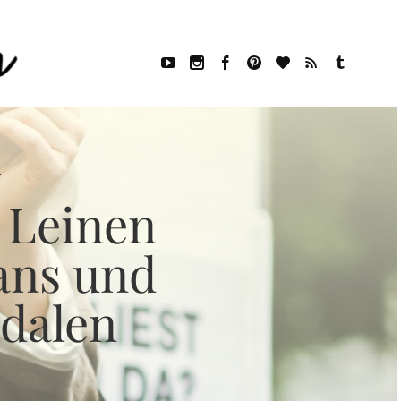
stock Madrid Sandalen
 Leinen
ans und
dalen