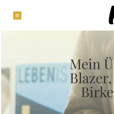
33%
Mein Übergang
Mein Ü
Blazer
Birk