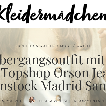
soutfit mit Leinen Blazer, Topshop Orson Jeans und Birken
FRÜHLINGS OUTFITS
MODE
OUTFIT
bergangsoutfit mit
, Topshop Orson Je
enstock Madrid San
15. MAI 2018
JESSIKA WEISSE
4 KOMMENTARE