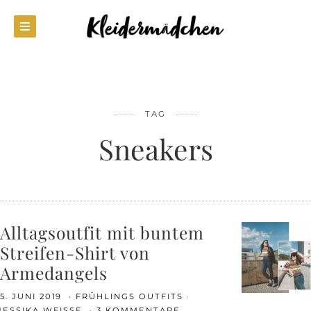
TAG
Sneakers
Alltagsoutfit mit buntem
Streifen-Shirt von
Armedangels
5. JUNI 2019
FRÜHLINGS OUTFITS
JESSIKA WEISSE
3 KOMMENTARE