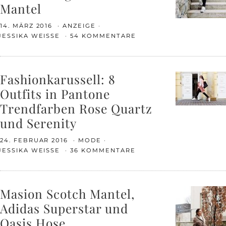
Mantel
14. MÄRZ 2016
ANZEIGE
JESSIKA WEISSE
54 KOMMENTARE
Fashionkarussell: 8
Outfits in Pantone
Trendfarben Rose Quartz
und Serenity
24. FEBRUAR 2016
MODE
JESSIKA WEISSE
36 KOMMENTARE
Masion Scotch Mantel,
Adidas Superstar und
Oasis Hose