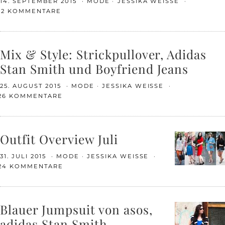
14. SEPTEMBER 2015
MODE
JESSIKA WEISSE
12 KOMMENTARE
Mix & Style: Strickpullover, Adidas
Stan Smith und Boyfriend Jeans
25. AUGUST 2015
MODE
JESSIKA WEISSE
26 KOMMENTARE
Outfit Overview Juli
31. JULI 2015
MODE
JESSIKA WEISSE
24 KOMMENTARE
Blauer Jumpsuit von asos,
adidas Stan Smith