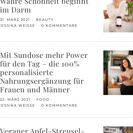
Wahre Schönheit beginnt
im Darm
31. MÄRZ 2021
BEAUTY
JESSIKA WEISSE
0 KOMMENTARE
Mit Sundose mehr Power
für den Tag – die 100%
personalisierte
Nahrungsergänzung für
Frauen und Männer
22. MÄRZ 2021
FOOD
JESSIKA WEISSE
0 KOMMENTARE
Veganer Apfel-Streusel-