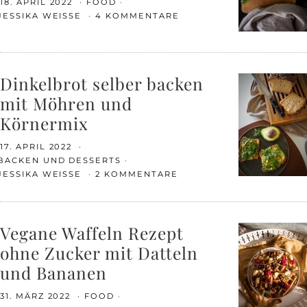
18. APRIL 2022
FOOD
JESSIKA WEISSE
4 KOMMENTARE
Dinkelbrot selber backen
mit Möhren und
Körnermix
17. APRIL 2022
BACKEN UND DESSERTS
JESSIKA WEISSE
2 KOMMENTARE
Vegane Waffeln Rezept
ohne Zucker mit Datteln
und Bananen
31. MÄRZ 2022
FOOD