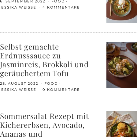
6. SEPTEMBER 2022
FOOD
JESSIKA WEISSE
4 KOMMENTARE
Selbst gemachte
Erdnusssauce zu
Jasminreis, Brokkoli und
geräuchertem Tofu
28. AUGUST 2022
FOOD
JESSIKA WEISSE
0 KOMMENTARE
Sommersalat Rezept mit
Kichererbsen, Avocado,
Ananas und