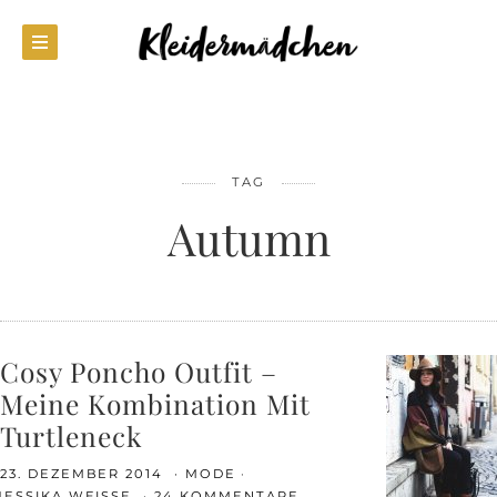
TAG
Autumn
Cosy Poncho Outfit –
Meine Kombination Mit
Turtleneck
23. DEZEMBER 2014
MODE
JESSIKA WEISSE
24 KOMMENTARE