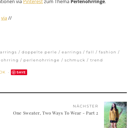
ationen via
Pinterest
zum Thema
Perlenohrringe
.
/
via
//
arrings
doppelte perle
earrings
fall
fashion
ohrring
perlenohrringe
schmuck
trend
OOK
SAVE
NÄCHSTER
One Sweater, Two Ways To Wear - Part 2