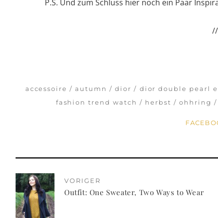
P.S. Und zum Schluss hier noch ein Paar Inspir
/
accessoire
autumn
dior
dior double pearl e
fashion trend watch
herbst
ohhring
FACEB
VORIGER
Outfit: One Sweater, Two Ways to Wear