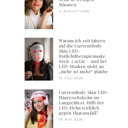
Minuten
4. AUGUST 2026
Warum ich seit Jahren
auf die CurrentBody
Skin LED-
Rotlichttherapiemaske
Serie 2 setze – und bei
LED-Masken nicht an
„mehr ist mehr“ glaube
13. JULI 2026
CurrentBody Skin LED-
Haarwuchshelm im
Langzeittest: Hilft der
LED-Helm wirklich
gegen Haarausfall?
19. MAI 2026