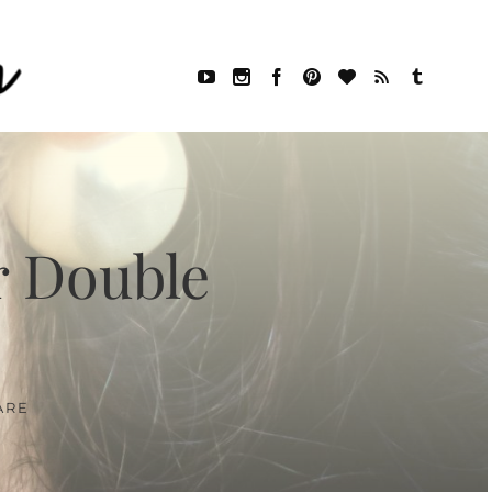
r Double
ARE