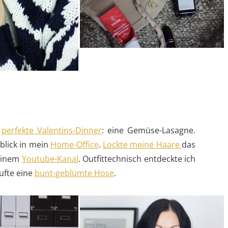
s
perfekte Valentins-Dinner
: eine Gemüse-Lasagne.
blick in mein
Home-Office
.
Lockte meine Haare
das
meinem
Youtube-Kanal
. Outfittechnisch entdeckte ich
ufte eine
bunt-geblümte Hose
.