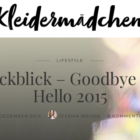
86%
Jahresrückblick – Goodbye 2014 and Hello 2015
LIFESTYLE
ckblick – Goodbye
Hello 2015
. DEZEMBER 2014
JESSIKA WEISSE
8 KOMMENT