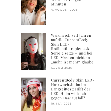
Minuten
4. AUGUST 2026
Warum ich seit Jahren
auf die CurrentBody
Skin LED-
Rotlichttherapiemaske
Serie 2 setze – und bei
LED-Masken nicht an
„mehr ist mehr“ glaube
13. JULI 2026
CurrentBody Skin LED-
Haarwuchshelm im
Langzeittest: Hilft der
LED-Helm wirklich
gegen Haarausfall?
19. MAI 2026