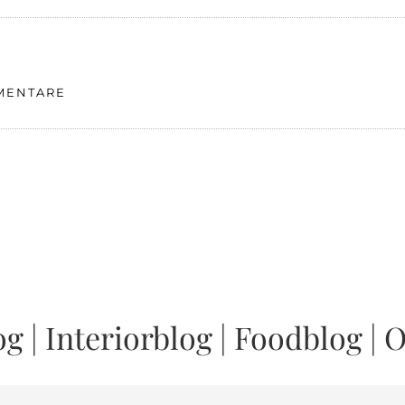
MENTARE
og
|
Interiorblog
|
Foodblog
|
O