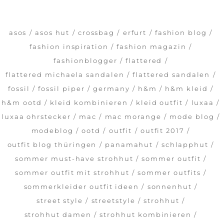
asos
asos hut
crossbag
erfurt
fashion blog
fashion inspiration
fashion magazin
fashionblogger
flattered
flattered michaela sandalen
flattered sandalen
fossil
fossil piper
germany
h&m
h&m kleid
h&m ootd
kleid kombinieren
kleid outfit
luxaa
luxaa ohrstecker
mac
mac morange
mode blog
modeblog
ootd
outfit
outfit 2017
outfit blog thüringen
panamahut
schlapphut
sommer must-have strohhut
sommer outfit
sommer outfit mit strohhut
sommer outfits
sommerkleider outfit ideen
sonnenhut
street style
streetstyle
strohhut
strohhut damen
strohhut kombinieren