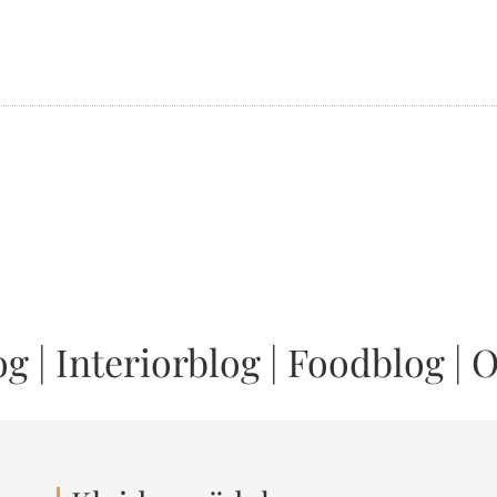
og
|
Interiorblog
|
Foodblog
|
O