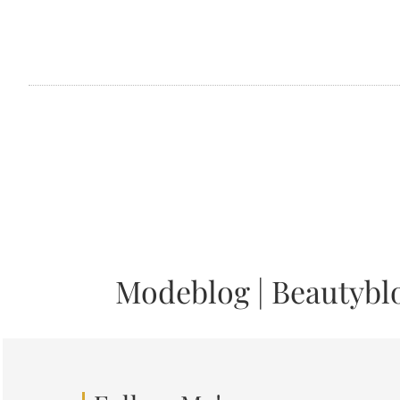
Modeblog
|
Beautybl