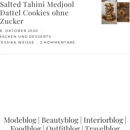
Salted Tahini Medjool
Dattel Cookies ohne
Zucker
6. OKTOBER 2020
BACKEN UND DESSERTS
JESSIKA WEISSE
2 KOMMENTARE
Modeblog
|
Beautyblog
|
Interiorblog
|
Foodblog
|
Outfitblog
|
Travelblog