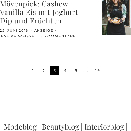
Mövenpick: Cashew
Vanilla Eis mit Joghurt-
Dip und Früchten
25. JUNI 2018
ANZEIGE
JESSIKA WEISSE
5 KOMMENTARE
1
2
3
4
5
…
19
Modeblog
|
Beautyblog
|
Interiorblog
|