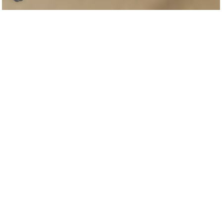
Inhaltsverzeichnis
Ich koche für mein Leben gerne. Wenn es die Zeit hergibt,
probiere ich gerne neue Rezepte aus und lasse mich
inspirieren zu einer Eigenkreation. Genau so ist das Rezept
für den
veganen Gemüseauflauf mit Kartoffeln, Brokkoli
und Möhren
entstanden. Das ich heute auf meinem
Foodblog
mit euch teilen möchte. Ich hoffe, es schmeckt
euch genau so gut wie mir!