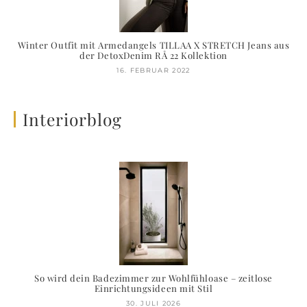
Winter Outfit mit Armedangels TILLAA X STRETCH Jeans aus
der DetoxDenim RÅ 22 Kollektion
16. FEBRUAR 2022
Interiorblog
So wird dein Badezimmer zur Wohlfühloase – zeitlose
Einrichtungsideen mit Stil
30. JULI 2026