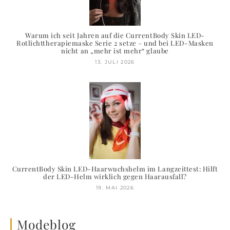
Warum ich seit Jahren auf die CurrentBody Skin LED-
Rotlichttherapiemaske Serie 2 setze – und bei LED-Masken
nicht an „mehr ist mehr“ glaube
13. JULI 2026
CurrentBody Skin LED-Haarwuchshelm im Langzeittest: Hilft
der LED-Helm wirklich gegen Haarausfall?
19. MAI 2026
Modeblog