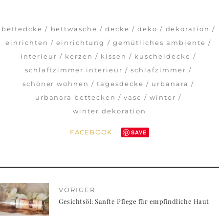
bettedcke
bettwäsche
decke
deko
dekoration
einrichten
einrichtung
gemütliches ambiente
interieur
kerzen
kissen
kuscheldecke
schlaftzimmer interieur
schlafzimmer
schöner wohnen
tagesdecke
urbanara
urbanara bettecken
vase
winter
winter dekoration
FACEBOOK
SAVE
VORIGER
Gesichtsöl: Sanfte Pflege für empfindliche Haut