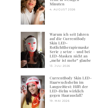
Minuten
4. AUGUST 2026
Warum ich seit Jahren
auf die CurrentBody
Skin LED-
Rotlichttherapiemaske
Serie 2 setze – und bei
LED-Masken nicht an
„mehr ist mehr“ glaube
13. JULI 2026
CurrentBody Skin LED-
Haarwuchshelm im
Langzeittest: Hilft der
LED-Helm wirklich
gegen Haarausfall?
19. MAI 2026