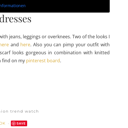
Informationen
dresses
ith jeans, leggings or overknees.
Two of the looks I
here
and
here
. Also you can pimp your outfit with
 scarf looks gorgeous in combination with knitted
n find on my
pinterest board
.
hion trend watch
OOK
SAVE