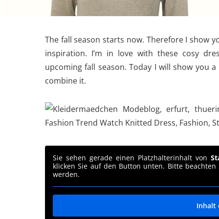
The fall season starts now. Therefore I show y
inspiration. I’m in love with these cosy dre
upcoming fall season. Today I will show you a 
combine it.
Sie sehen gerade einen Platzhalterinhalt von
St
klicken Sie auf den Button unten. Bitte beachten
werden.
Inhalt