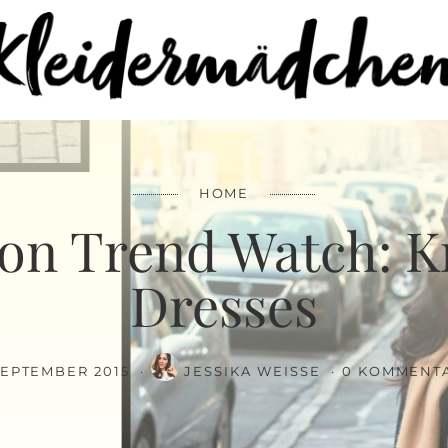
FACEBOOK
SAVE
HOME
on Trend Watch: K
Dresses
 SEPTEMBER 2015
JESSIKA WEISSE
0 KOMMENT