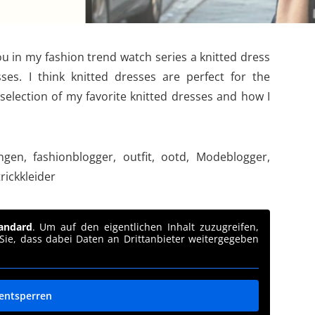
ou in my fashion trend watch series a knitted dress
sses. I think knitted dresses are perfect for the
selection of my favorite knitted dresses and how I
andard
. Um auf den eigentlichen Inhalt zuzugreifen,
 Sie, dass dabei Daten an Drittanbieter weitergegeben
 entsperren