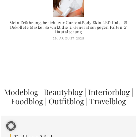
Mein Erfahrungsbericht zur CurrentBody Skin LED Hals- &
Dekolleté Maske: So wirkt die 2. Generation gegen Falten &
Hautalterung
29. AUGUST 2025
Modeblog
|
Beautyblog
|
Interiorblog
|
Foodblog
|
Outfitblog
|
Travelblog