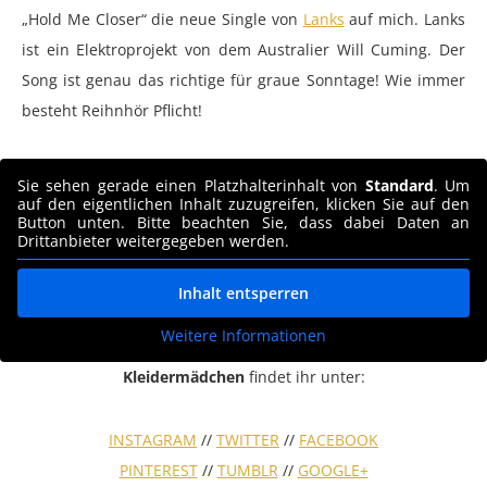
„Hold Me Closer“ die neue Single von
Lanks
auf mich. Lanks
ist ein Elektroprojekt von dem Australier Will Cuming. Der
Song ist genau das richtige für graue Sonntage! Wie immer
besteht Reihnhör Pflicht!
Sie sehen gerade einen Platzhalterinhalt von
Standard
. Um
auf den eigentlichen Inhalt zuzugreifen, klicken Sie auf den
Button unten. Bitte beachten Sie, dass dabei Daten an
Drittanbieter weitergegeben werden.
Inhalt entsperren
Weitere Informationen
Kleidermädchen
findet ihr unter:
INSTAGRAM
//
TWITTER
//
FACEBOOK
PINTEREST
//
TUMBLR
//
GOOGLE+