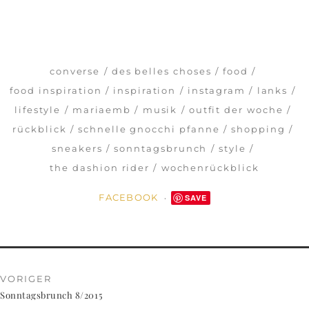
converse
des belles choses
food
food inspiration
inspiration
instagram
lanks
lifestyle
mariaemb
musik
outfit der woche
rückblick
schnelle gnocchi pfanne
shopping
sneakers
sonntagsbrunch
style
the dashion rider
wochenrückblick
FACEBOOK
SAVE
VORIGER
Sonntagsbrunch 8/2015