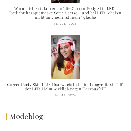
Warum ich seit Jahren auf die CurrentBody Skin LED-
Rotlichttherapiemaske Serie 2 setze – und bei LED-Masken
nicht an „mehr ist mehr“ glaube
13. JULI 2026
CurrentBody Skin LED-Haarwuchshelm im Langzeittest: Hilft
der LED-Helm wirklich gegen Haarausfall?
19. MAI 2026
Modeblog