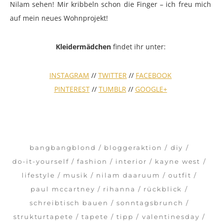
Nilam sehen! Mir kribbeln schon die Finger – ich freu mich
auf mein neues Wohnprojekt!
Kleidermädchen
findet ihr unter:
INSTAGRAM
//
TWITTER
//
FACEBOOK
PINTEREST
//
TUMBLR
//
GOOGLE+
bangbangblond
bloggeraktion
diy
do-it-yourself
fashion
interior
kayne west
lifestyle
musik
nilam daaruum
outfit
paul mccartney
rihanna
rückblick
schreibtisch bauen
sonntagsbrunch
strukturtapete
tapete
tipp
valentinesday