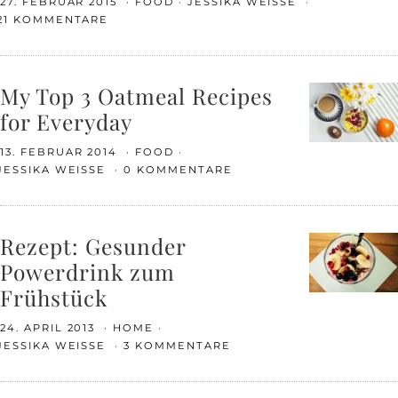
27. FEBRUAR 2015
FOOD
JESSIKA WEISSE
21 KOMMENTARE
My Top 3 Oatmeal Recipes
for Everyday
13. FEBRUAR 2014
FOOD
JESSIKA WEISSE
0 KOMMENTARE
Rezept: Gesunder
Powerdrink zum
Frühstück
24. APRIL 2013
HOME
JESSIKA WEISSE
3 KOMMENTARE