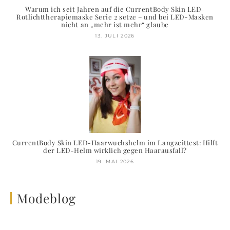
Warum ich seit Jahren auf die CurrentBody Skin LED-
Rotlichttherapiemaske Serie 2 setze – und bei LED-Masken
nicht an „mehr ist mehr“ glaube
13. JULI 2026
CurrentBody Skin LED-Haarwuchshelm im Langzeittest: Hilft
der LED-Helm wirklich gegen Haarausfall?
19. MAI 2026
Modeblog