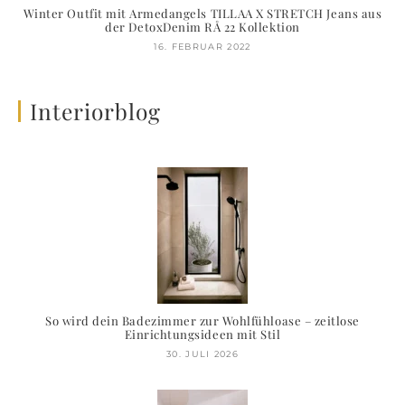
Winter Outfit mit Armedangels TILLAA X STRETCH Jeans aus
der DetoxDenim RÅ 22 Kollektion
16. FEBRUAR 2022
Interiorblog
So wird dein Badezimmer zur Wohlfühloase – zeitlose
Einrichtungsideen mit Stil
30. JULI 2026