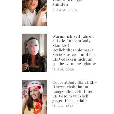
Minuten
4. AUGUST 2026
Warum ich seit Jahren
auf die CurrentBody
Skin LED-
Rotlichttherapiemaske
Serie 2 setze – und bei
LED-Masken nicht an
„mehr ist mehr“ glaube
13. JULI 2026
CurrentBody Skin LED-
Haarwuchshelm im
Langzeittest: Hilft der
LED-Helm wirklich
gegen Haarausfall?
19. MAI 2026