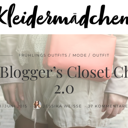
43%
Look 3: Blogger’s Closet Challenge 2.0
FRÜHLINGS OUTFITS
MODE
OUTFIT
 Blogger’s Closet C
2.0
1. JUNI 2015
JESSIKA WEISSE
37 KOMMENTAR