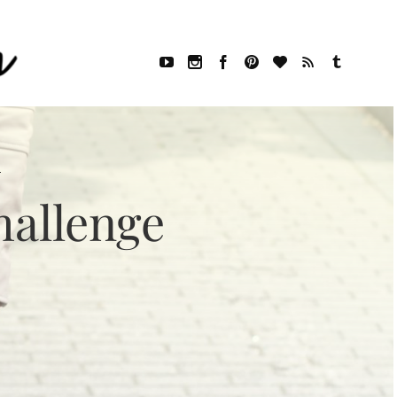
hallenge
E