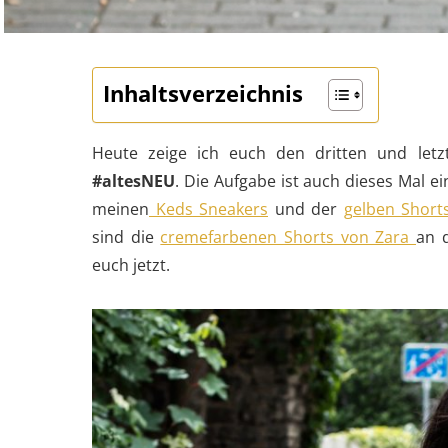
Inhaltsverzeichnis
Heute zeige ich euch den dritten und let
#altesNEU
. Die Aufgabe ist auch dieses Mal ei
meinen
Keds Sneakers
und der
gelben Short
sind die
cremefarbenen Shorts von Zara
an d
euch jetzt.