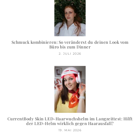
Schmuck kombinieren: So veränderst du deinen Look vom
Büro bis zum Dinner
2. JULI 2026
CurrentBody Skin LED-Haarwuchshelm im Langzeittest: Hilft
der LED-Helm wirklich gegen Haarausfall?
19. MAI 2026