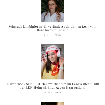
Schmuck kombinieren: So veränderst du deinen Look vom
Büro bis zum Dinner
2. JULI 2026
CurrentBody Skin LED-Haarwuchshelm im Langzeittest: Hilft
der LED-Helm wirklich gegen Haarausfall?
19. MAI 2026