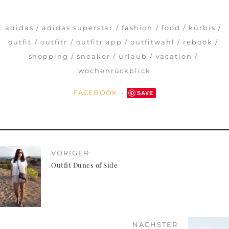
adidas
adidas superstar
fashion
food
kürbis
outfit
outfitr
outfitr app
outfitwahl
rebook
shopping
sneaker
urlaub
vacation
wochenrückblick
FACEBOOK
SAVE
VORIGER
Outfit Dunes of Side
NÄCHSTER