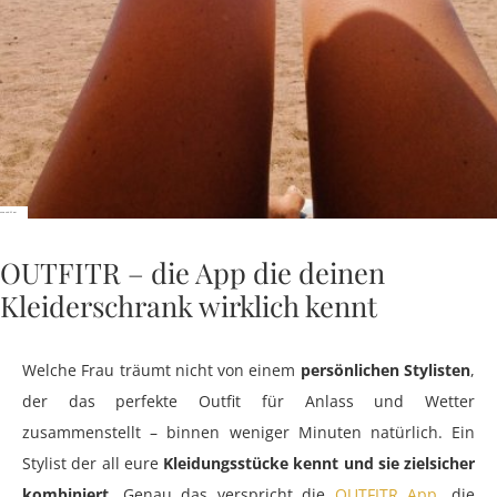
Sonne und Meer
OUTFITR – die App die deinen
Kleiderschrank wirklich kennt
Welche Frau träumt nicht von einem
persönlichen Stylisten
,
der das perfekte Outfit für Anlass und Wetter
zusammenstellt – binnen weniger Minuten natürlich. Ein
Stylist der all eure
Kleidungsstücke kennt und sie zielsicher
kombiniert
. Genau das verspricht die
OUTFITR App
, die