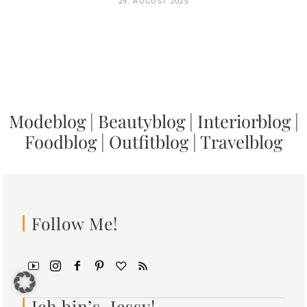
29. AUGUST 2025
Modeblog
|
Beautyblog
|
Interiorblog
|
Foodblog
|
Outfitblog
|
Travelblog
Follow Me!
Ich bin’s, Jessy!