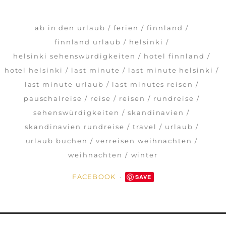
ab in den urlaub
ferien
finnland
finnland urlaub
helsinki
helsinki sehenswürdigkeiten
hotel finnland
hotel helsinki
last minute
last minute helsinki
last minute urlaub
last minutes reisen
pauschalreise
reise
reisen
rundreise
sehenswürdigkeiten
skandinavien
skandinavien rundreise
travel
urlaub
urlaub buchen
verreisen weihnachten
weihnachten
winter
FACEBOOK
SAVE