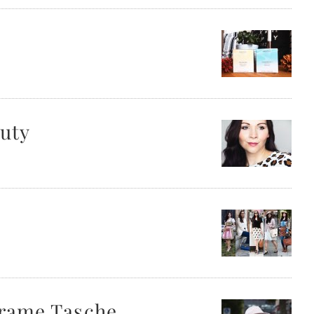
auty
Frame Tasche