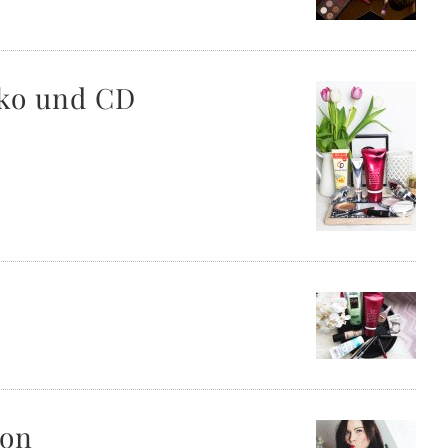
iko und CD
ion