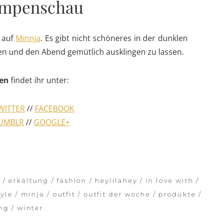
Lampenschau
n auf
Minnja
. Es gibt nicht schöneres in der dunklen
sen und den Abend gemütlich ausklingen zu lassen.
en
findet ihr unter:
WITTER
//
FACEBOOK
UMBLR
//
GOOGLE+
e
erkältung
fashion
heylilahey
in love with
tyle
minja
outfit
outfit der woche
produkte
ng
winter