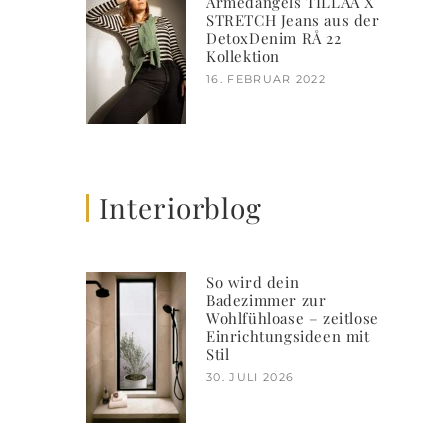
Armedangels TILLAA X
STRETCH Jeans aus der
DetoxDenim RÅ 22
Kollektion
16. FEBRUAR 2022
Interiorblog
So wird dein
Badezimmer zur
Wohlfühloase – zeitlose
Einrichtungsideen mit
Stil
30. JULI 2026