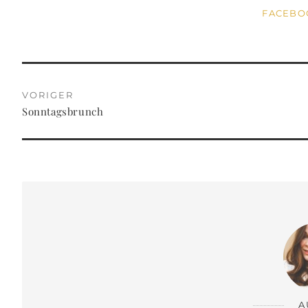
FACEB
VORIGER
Sonntagsbrunch
A