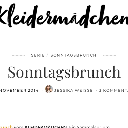
FACEBOOK
SAVE
SERIE
SONNTAGSBRUNCH
Sonntagsbrunch
 NOVEMBER 2014
JESSIKA WEISSE
3 KOMMENT
runch
vom
KLEIDERMÄDCHEN
. Ein Sammelsurium