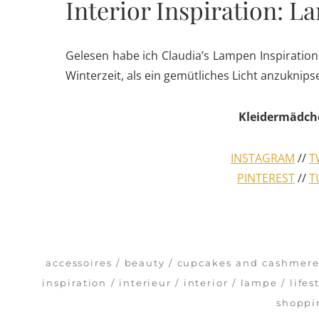
Interior Inspiration: 
Gelesen habe ich Claudia’s Lampen Inspiratio
Winterzeit, als ein gemütliches Licht anzuknip
Kleidermädch
INSTAGRAM
//
T
PINTEREST
//
T
accessoires
beauty
cupcakes and cashmer
inspiration
interieur
interior
lampe
lifes
shoppi