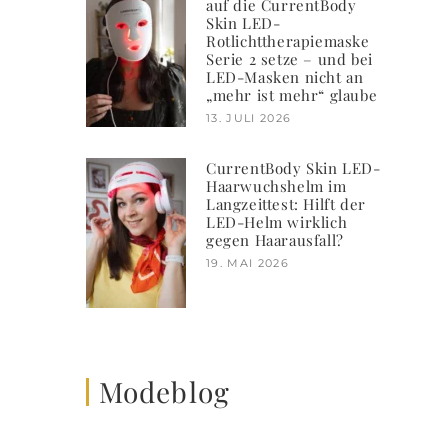
auf die CurrentBody
Skin LED-
Rotlichttherapiemaske
Serie 2 setze – und bei
LED-Masken nicht an
„mehr ist mehr“ glaube
13. JULI 2026
CurrentBody Skin LED-
Haarwuchshelm im
Langzeittest: Hilft der
LED-Helm wirklich
gegen Haarausfall?
19. MAI 2026
Modeblog