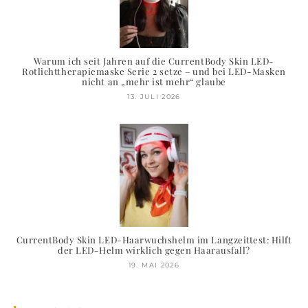
Warum ich seit Jahren auf die CurrentBody Skin LED-
Rotlichttherapiemaske Serie 2 setze – und bei LED-Masken
nicht an „mehr ist mehr“ glaube
13. JULI 2026
CurrentBody Skin LED-Haarwuchshelm im Langzeittest: Hilft
der LED-Helm wirklich gegen Haarausfall?
19. MAI 2026