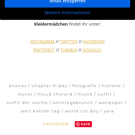
Inhalt entsperren
Weitere Informationen
Kleidermädchen
findet ihr unter:
INSTAGRAM
//
TWITTER
//
FACEBOOK
PINTEREST
//
TUMBLR
//
GOOGLE+
ananas
chapter friday
fotografie
hotlane
kunst
maud chalard
musik
outfit
outfit der woche
sonntagsbrunch
wallpaper
welt katzen tag
world cat day
yara
FACEBOOK
SAVE