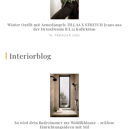
Winter Outfit mit Armedangels TILLAA X STRETCH Jeans aus
der DetoxDenim RÅ 22 Kollektion
16. FEBRUAR 2022
Interiorblog
So wird dein Badezimmer zur Wohlfühloase – zeitlose
Einrichtungsideen mit Stil