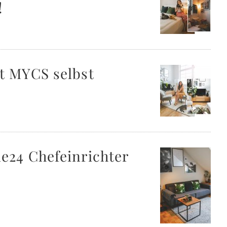
!
t MYCS selbst
e24 Chefeinrichter