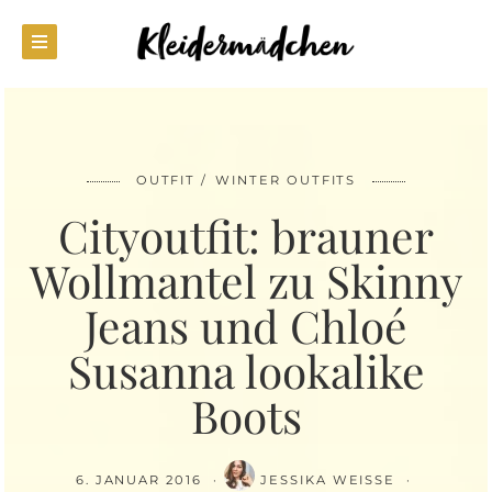
OUTFIT
WINTER OUTFITS
Cityoutfit: brauner
Wollmantel zu Skinny
Jeans und Chloé
Susanna lookalike
Boots
6. JANUAR 2016
JESSIKA WEISSE