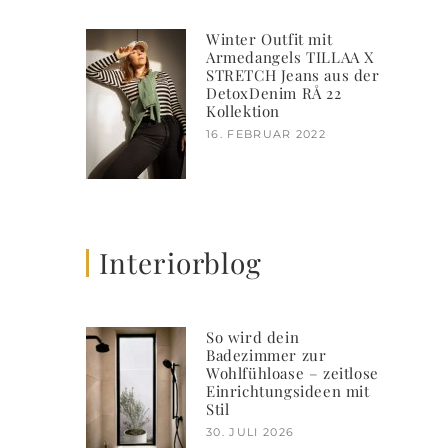
Winter Outfit mit
Armedangels TILLAA X
STRETCH Jeans aus der
DetoxDenim RÅ 22
Kollektion
16. FEBRUAR 2022
Interiorblog
So wird dein
Badezimmer zur
Wohlfühloase – zeitlose
Einrichtungsideen mit
Stil
30. JULI 2026