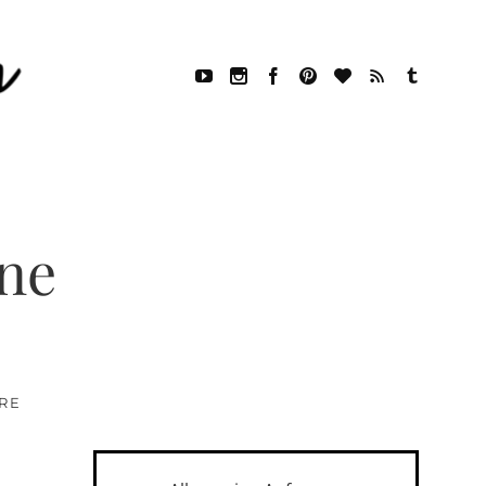
ene
RE