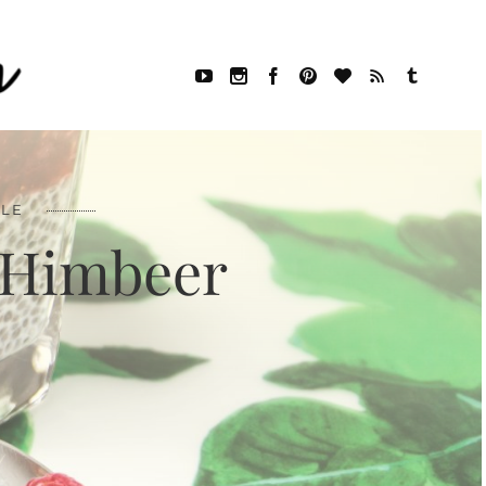
YLE
-Himbeer
E