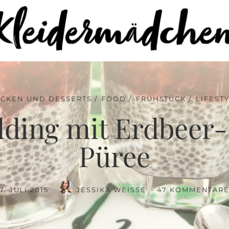
94%
Chia Pudding mit Erdbeer-Himbeer Püree
CKEN UND DESSERTS
FOOD
FRÜHSTÜCK
LIFEST
dding mit Erdbeer
Püree
7. JULI 2015
JESSIKA WEISSE
47 KOMMENTAR