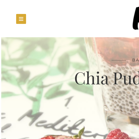
BA
Chia Pu