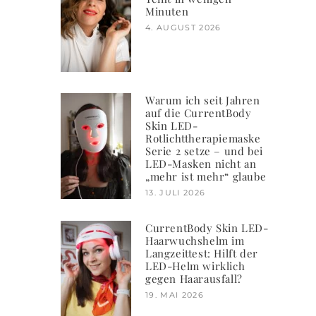
Minuten
4. AUGUST 2026
Warum ich seit Jahren
auf die CurrentBody
Skin LED-
Rotlichttherapiemaske
Serie 2 setze – und bei
LED-Masken nicht an
„mehr ist mehr“ glaube
13. JULI 2026
CurrentBody Skin LED-
Haarwuchshelm im
Langzeittest: Hilft der
LED-Helm wirklich
gegen Haarausfall?
19. MAI 2026