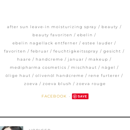
after sun leave-in moisturizing spray
beauty
beauty favoriten
ebelin
ebelin nagellack entferner
estee lauder
favoriten
februar
feuchtigkeitsspray
gesicht
haare
handcreme
januar
makeup
medipharma cosmetics
mischhaut
nägel
ölige haut
olivenöl handcreme
rene furterer
zoeva
zoeva blush
zoeva rouge
FACEBOOK
SAVE