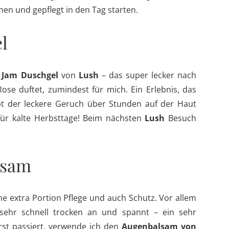
nen und gepflegt in den Tag starten.
l
 Jam Duschgel
von
Lush
– das super lecker nach
se duftet, zumindest für mich. Ein Erlebnis, das
bt der leckere Geruch über Stunden auf der Haut
 für kalte Herbsttage! Beim nächsten
Lush
Besuch
lsam
ne extra Portion Pflege und auch Schutz. Vor allem
ehr schnell trocken an und spannt – ein sehr
st passiert, verwende ich den
Augenbalsam von