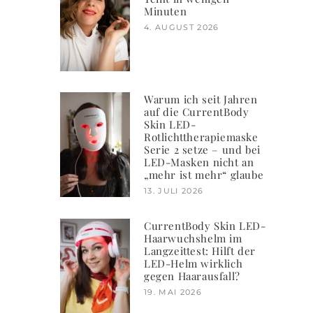
Minuten
4. AUGUST 2026
Warum ich seit Jahren
auf die CurrentBody
Skin LED-
Rotlichttherapiemaske
Serie 2 setze – und bei
LED-Masken nicht an
„mehr ist mehr“ glaube
13. JULI 2026
CurrentBody Skin LED-
Haarwuchshelm im
Langzeittest: Hilft der
LED-Helm wirklich
gegen Haarausfall?
19. MAI 2026