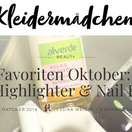
FACEBOOK
SAVE
BEAUTY
Favoriten Oktober
Highlighter & Nail 
. OKTOBER 2014
JESSIKA WEISSE
3 KOMMENT