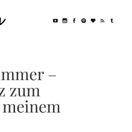
zimmer –
tz zum
in meinem