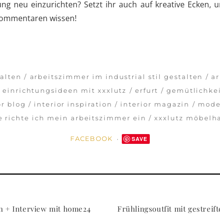
ng neu einzurichten? Setzt ihr auch auf kreative Ecken, 
 Kommentaren wissen!
alten
arbeitszimmer im industrial stil gestalten
ar
einrichtungsideen mit xxxlutz
erfurt
gemütlichke
or blog
interior inspiration
interior magazin
mode
e richte ich mein arbeitszimmer ein
xxxlutz möbelh
FACEBOOK
SAVE
 + Interview mit home24
Frühlingsoutfit mit gestrei