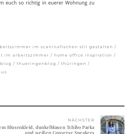
um euch so richtig in euerer Wohnung zu
beitszimmer im scaninafischen stil gestalten
it im arbeitszimmer
home office inspiration
blog
thueringenblog
thüringen
aus
NÄCHSTER
ftem Blusenkleid, dunkelblauen Tchibo Parka
und weißen Converse Sneakers