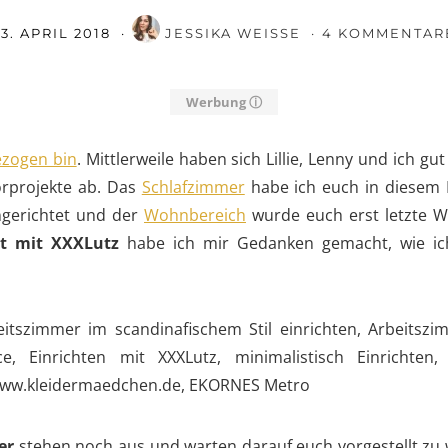
23. APRIL 2018
JESSIKA WEISSE
4 KOMMENTAR
Werbung ⓘ
zogen bin
. Mittlerweile haben sich Lillie, Lenny und ich
iorprojekte ab. Das
Schlafzimmer
habe ich euch in diesem B
ingerichtet und der
Wohnbereich
wurde euch erst letzte W
t mit XXXLutz
habe ich mir Gedanken gemacht, wie ic
er
stehen noch aus und warten darauf euch vorgestellt zu 