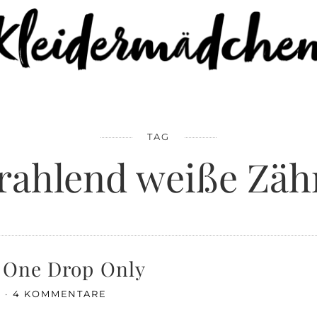
TAG
trahlend weiße Zäh
t One Drop Only
E
4 KOMMENTARE