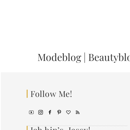
Modeblog
|
Beautybl
Follow Me!
Ich bin’s, Jessy!