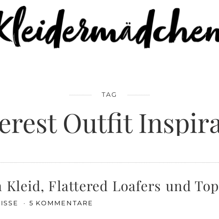
TAG
erest Outfit Inspir
 Kleid, Flattered Loafers und To
EISSE
5 KOMMENTARE