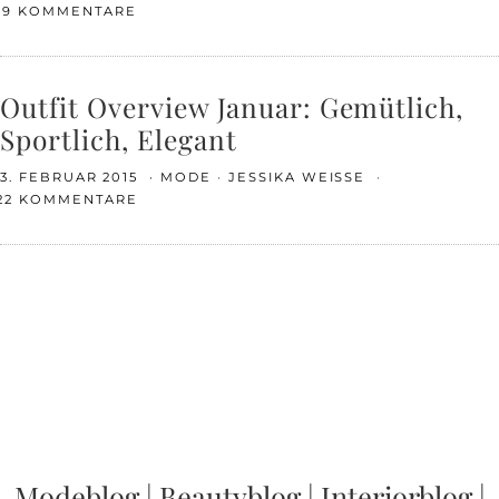
19 KOMMENTARE
Outfit Overview Januar: Gemütlich,
Sportlich, Elegant
3. FEBRUAR 2015
MODE
JESSIKA WEISSE
22 KOMMENTARE
Modeblog
|
Beautyblog
|
Interiorblog
|