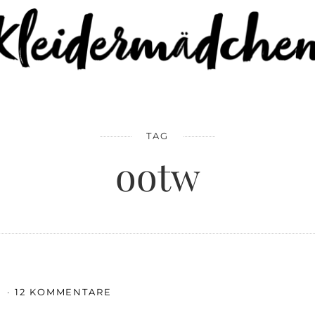
TAG
ootw
E
12 KOMMENTARE