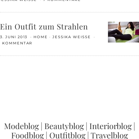
Ein Outfit zum Strahlen
3. JUNI 2013
HOME
JESSIKA WEISSE
1 KOMMENTAR
Modeblog
|
Beautyblog
|
Interiorblog
|
Foodblog
|
Outfitblog
|
Travelblog