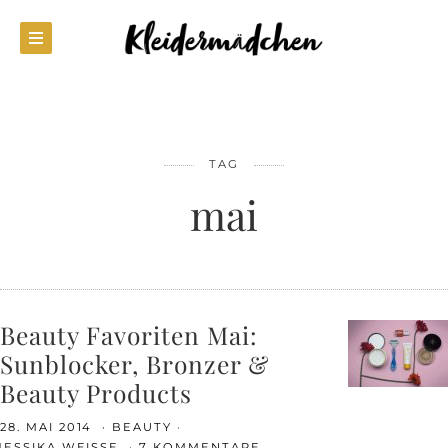
TAG
mai
Beauty Favoriten Mai:
Sunblocker, Bronzer &
Beauty Products
28. MAI 2014
BEAUTY
JESSIKA WEISSE
7 KOMMENTARE