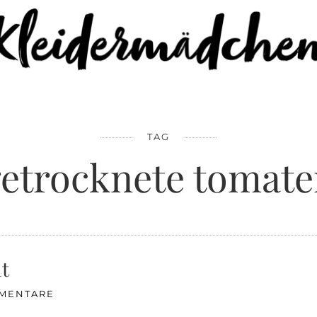
TAG
etrocknete tomat
at
MENTARE