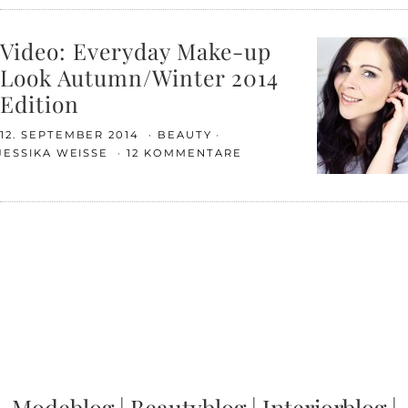
Video: Everyday Make-up
Look Autumn/Winter 2014
Edition
12. SEPTEMBER 2014
BEAUTY
JESSIKA WEISSE
12 KOMMENTARE
Modeblog
|
Beautyblog
|
Interiorblog
|