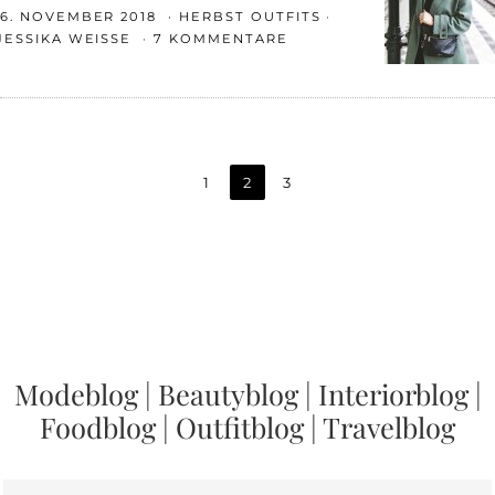
6. NOVEMBER 2018
HERBST OUTFITS
JESSIKA WEISSE
7 KOMMENTARE
1
2
3
Modeblog
|
Beautyblog
|
Interiorblog
|
Foodblog
|
Outfitblog
|
Travelblog