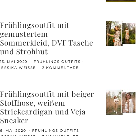
Frühlingsoutfit mit
gemustertem
Sommerkleid, DVF Tasche
und Strohhut
13. MAI 2020
FRÜHLINGS OUTFITS
JESSIKA WEISSE
2 KOMMENTARE
Frühlingsoutfit mit beiger
Stoffhose, weißem
Strickcardigan und Veja
Sneaker
6. MAI 2020
FRÜHLINGS OUTFITS