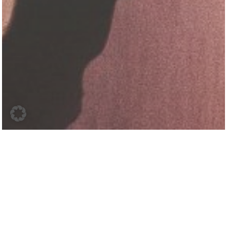
euer Monat neues
Mixtape
. Auch im Juni habe
N
ich wieder meine ganz
persönlichen
Musikfavoriten
für euch vorbereitet. Von laut
bis leise ist alles vertreten und wartet darauf, jetzt hier auf
dem
Lifestyleblog
mich euch geteilt zu werden.