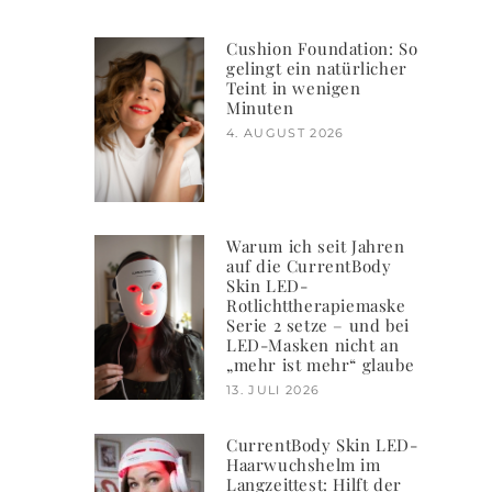
Cushion Foundation: So
gelingt ein natürlicher
Teint in wenigen
Minuten
4. AUGUST 2026
Warum ich seit Jahren
auf die CurrentBody
Skin LED-
Rotlichttherapiemaske
Serie 2 setze – und bei
LED-Masken nicht an
„mehr ist mehr“ glaube
13. JULI 2026
CurrentBody Skin LED-
Haarwuchshelm im
Langzeittest: Hilft der