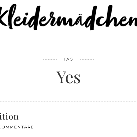
TAG
Yes
ition
 KOMMENTARE