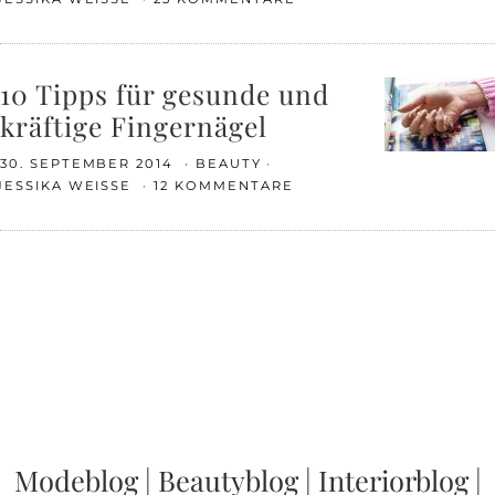
10 Tipps für gesunde und
kräftige Fingernägel
30. SEPTEMBER 2014
BEAUTY
JESSIKA WEISSE
12 KOMMENTARE
Modeblog
|
Beautyblog
|
Interiorblog
|